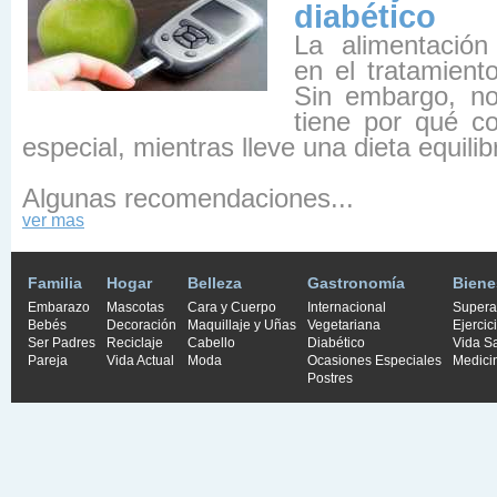
diabético
La alimentación
en el tratamient
Sin embargo, no
tiene por qué c
especial, mientras lleve una dieta equilib
Algunas recomendaciones...
ver mas
Familia
Hogar
Belleza
Gastronomía
Biene
Embarazo
Mascotas
Cara y Cuerpo
Internacional
Supera
Bebés
Decoración
Maquillaje y Uñas
Vegetariana
Ejercic
Ser Padres
Reciclaje
Cabello
Diabético
Vida S
Pareja
Vida Actual
Moda
Ocasiones Especiales
Medici
Postres