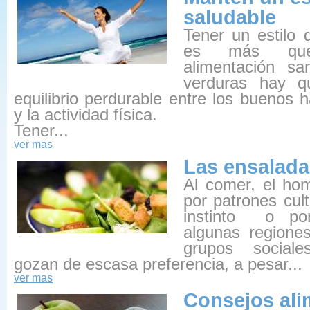
saludable
Tener un estilo 
es más que
alimentación sa
verduras hay q
equilibrio perdurable entre los buenos 
y la actividad física.
Tener...
ver mas
Las ensalada
Al comer, el ho
por patrones cult
instinto o po
algunas regione
grupos sociale
gozan de escasa preferencia, a pesar...
ver mas
Consejos alim