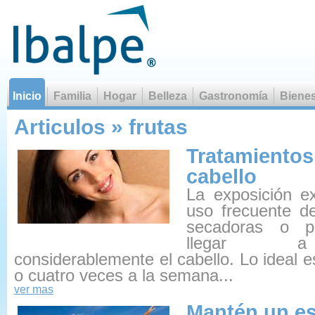
Inicio
Familia
Hogar
Belleza
Gastronomía
Bienes
Las matemáticas no mienten, lo que hay so
Articulos » frutas
Tratamientos 
cabello
La exposición ex
uso frecuente de
secadoras o p
llegar a 
considerablemente el cabello. Lo ideal es
o cuatro veces a la semana...
ver mas
Mantén un es