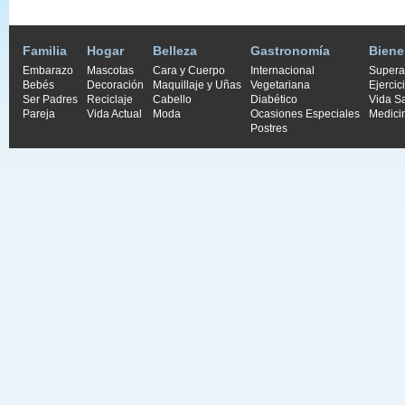
Familia
Hogar
Belleza
Gastronomía
Biene
Embarazo
Mascotas
Cara y Cuerpo
Internacional
Supera
Bebés
Decoración
Maquillaje y Uñas
Vegetariana
Ejercic
Ser Padres
Reciclaje
Cabello
Diabético
Vida S
Pareja
Vida Actual
Moda
Ocasiones Especiales
Medici
Postres