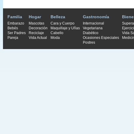
Familia
Hogar
Belleza
Gastronomía
Biene
Embarazo
Mascotas
Cara y Cuerpo
Internacional
Supera
Bebés
Decoración
Maquillaje y Uñas
Vegetariana
Ejercic
Ser Padres
Reciclaje
Cabello
Diabético
Vida S
Pareja
Vida Actual
Moda
Ocasiones Especiales
Medici
Postres