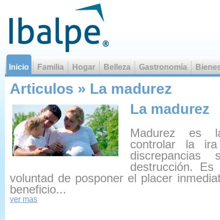
Inicio
Familia
Hogar
Belleza
Gastronomía
Bienes
El ignorante afirma, el
Articulos » La madurez
La madurez
Madurez es la
controlar la ir
discrepancias 
destrucción. Es 
voluntad de posponer el placer inmedia
beneficio...
ver mas