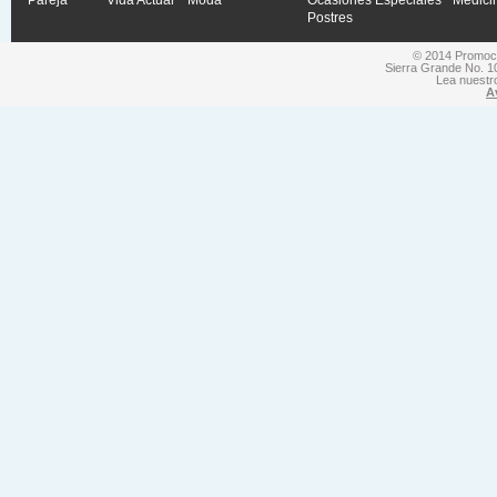
Postres
© 2014 Promocio
Sierra Grande No. 1
Lea nuest
A