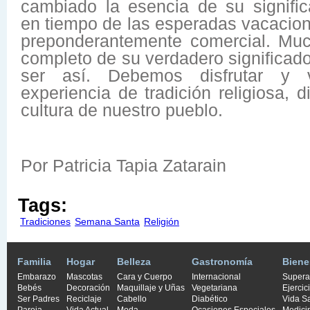
cambiado la esencia de su signific
en tiempo de las esperadas vacacion
preponderantemente comercial. Muc
completo de su verdadero significad
ser así. Debemos disfrutar y v
experiencia de tradición religiosa, d
cultura de nuestro pueblo.
Por Patricia Tapia Zatarain
Tags:
Tradiciones
Semana Santa
Religión
Familia
Hogar
Belleza
Gastronomía
Biene
Embarazo
Mascotas
Cara y Cuerpo
Internacional
Supera
Bebés
Decoración
Maquillaje y Uñas
Vegetariana
Ejercic
Ser Padres
Reciclaje
Cabello
Diabético
Vida S
Pareja
Vida Actual
Moda
Ocasiones Especiales
Medici