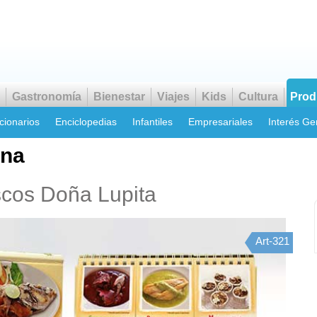
Gastronomía
Bienestar
Viajes
Kids
Cultura
Prod
cionarios
Enciclopedias
Infantiles
Empresariales
Interés Ge
ina
cos Doña Lupita
Art-321