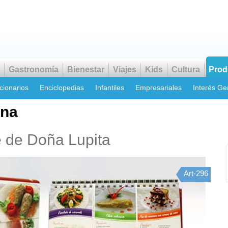
Gastronomía
Bienestar
Viajes
Kids
Cultura
Prod
cionarios
Enciclopedias
Infantiles
Empresariales
Interés Ge
ina
 de Doña Lupita
Art-296