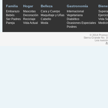
Familia
Hogar
Belleza
Gastronomía
Biene
Embarazo
Mascotas
Cara y Cuerpo
Internacional
Supera
Bebés
Decoración
Maquillaje y Uñas
Vegetariana
Ejercic
Ser Padres
Reciclaje
Cabello
Diabético
Vida S
Pareja
Vida Actual
Moda
Ocasiones Especiales
Medici
Postres
© 2014 Promocio
Sierra Grande No. 1
Lea nuest
A