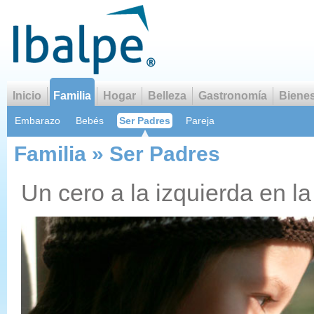
Inicio
Familia
Hogar
Belleza
Gastronomía
Bienes
Embarazo
Bebés
Ser Padres
Pareja
Familia » Ser Padres
Un cero a la izquierda en la