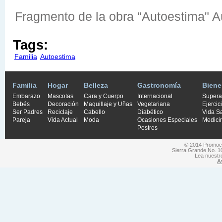
Fragmento de la obra "Autoestima" A
Tags:
Familia
Autoestima
Familia
Hogar
Belleza
Gastronomía
Biene
Embarazo
Mascotas
Cara y Cuerpo
Internacional
Supera
Bebés
Decoración
Maquillaje y Uñas
Vegetariana
Ejercic
Ser Padres
Reciclaje
Cabello
Diabético
Vida S
Pareja
Vida Actual
Moda
Ocasiones Especiales
Medici
Postres
© 2014 Promocio
Sierra Grande No. 1
Lea nuest
A