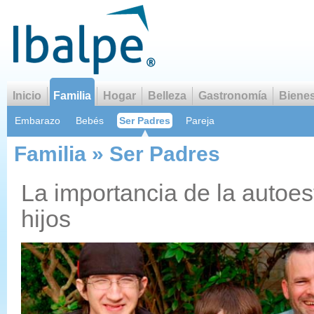
Inicio
Familia
Hogar
Belleza
Gastronomía
Bienes
Embarazo
Bebés
Ser Padres
Pareja
Familia » Ser Padres
La importancia de la autoes
hijos