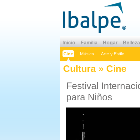
Inicio
Familia
Hogar
Belleza
Cine
Música
Arte y Estilo
Cultura » Cine
Festival Internac
para Niños