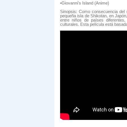
•Giovanni's Island (Anime)
Sinopsis: Como consecuencia del m
pequeña isla de Shikotan, en Japón,
entre niños de países diferentes,
culturales. Esta película está basad