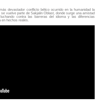
ás devastador conflicto bélico ocurrido en la humanidad la
 se vuelve parte de Sakjalin Oblast, donde surge una amistad
 luchando contra las barreras del idioma y las diferencias
a en hechos reales.