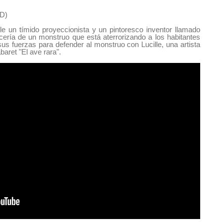
3D)
le un tímido proyeccionista y un pintoresco inventor llamado
ería de un monstruo que está aterrorizando a los habitantes
s fuerzas para defender al monstruo con Lucille, una artista
baret "El ave rara".