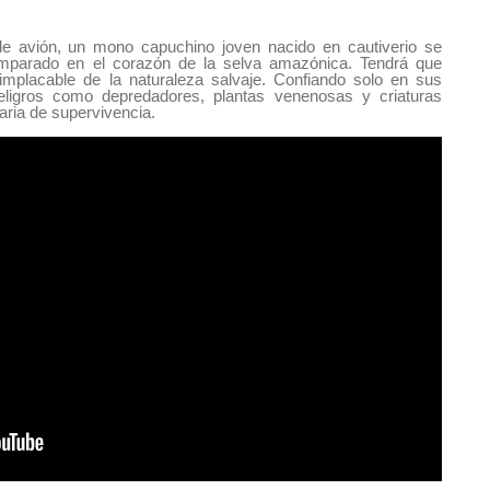
de avión, un mono capuchino joven nacido en cautiverio se
mparado en el corazón de la selva amazónica. Tendrá que
mplacable de la naturaleza salvaje. Confiando solo en sus
eligros como depredadores, plantas venenosas y criaturas
aria de supervivencia.