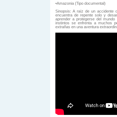
•Amazonia (Tipo documental)
Sinopsis: A raíz de un accidente 
encuentra de repente solo y desa
aprender a protegerse del mundo i
instintos se enfrenta a muchos p
extrañas en una aventura extraordin