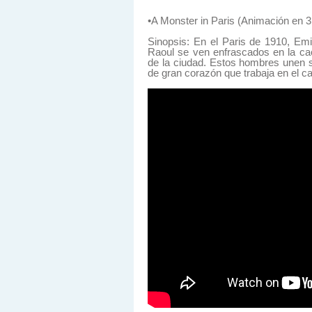
•A Monster in Paris (Animación en 
Sinopsis: En el Paris de 1910, Emi
Raoul se ven enfrascados en la cac
de la ciudad. Estos hombres unen su
de gran corazón que trabaja en el ca